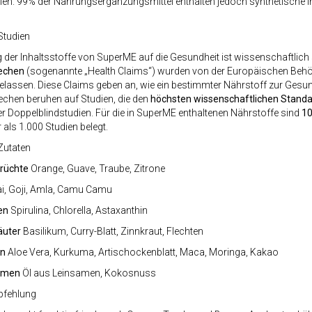
ien. 99% der Nahrungsergänzungsmittel enthalten jedoch synthetische In
Studien
 der Inhaltsstoffe von SuperME auf die Gesundheit ist wissenschaftlich s
echen
(sogenannte „Health Claims“) wurden von der Europäischen Behör
ugelassen. Diese Claims geben an, wie ein bestimmter Nährstoff zur Gesun
echen beruhen auf Studien, die den
höchsten wissenschaftlichen Stand
ter Doppelblindstudien. Für die in SuperME enthaltenen Nährstoffe sind
10
als 1.000 Studien belegt.
Zutaten
Früchte
Orange, Guave, Traube, Zitrone
i, Goji, Amla, Camu Camu
en
Spirulina, Chlorella, Astaxanthin
äuter
Basilikum, Curry-Blatt, Zinnkraut, Flechten
en
Aloe Vera, Kurkuma, Artischockenblatt, Maca, Moringa, Kakao
amen
Öl aus Leinsamen, Kokosnuss
pfehlung