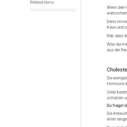
Related items
Wenn dein C
wahrschei
Denn immer 
Käse und s
Klar, dass 
Was die mei
aus der Re
Choleste
Die wenigst
Hormone di
Unter best
schützen u
Du fragst d
Die Antwort
einen läng