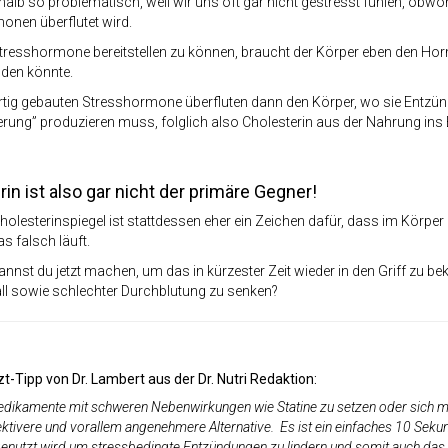
halb so problematisch, weil wir uns oft gar nicht gestresst fühlen, obwoh
onen überflutet wird.
resshormone bereitstellen zu können, braucht der Körper eben den Horm
ilden könnte.
ertig gebauten Stresshormone überfluten dann den Körper, wo sie Entzü
erung” produzieren muss, folglich also Cholesterin aus der Nahrung ins Bl
in ist also gar nicht der primäre Gegner!
holesterinspiegel ist stattdessen eher ein Zeichen dafür, dass im Körp
s falsch läuft.
nnst du jetzt machen, um das in kürzester Zeit wieder in den Griff zu b
ll sowie schlechter Durchblutung zu senken?
zt-Tipp von Dr. Lambert
aus der Dr. Nutri Redaktion:
edikamente mit schweren Nebenwirkungen wie Statine zu setzen oder sich mit
ektivere und vorallem angenehmere Alternative. Es ist ein einfaches 10 Seku
nutzt wird um stressbedingte Entzündungen zu lindern und somit auch das Ch