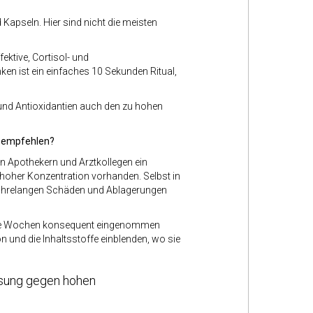
 Kapseln. Hier sind nicht die meisten
ektive, Cortisol- und
n ist ein einfaches 10 Sekunden Ritual,
und Antioxidantien auch den zu hohen
e empfehlen?
n Apothekern und Arztkollegen ein
n hoher Konzentration vorhanden. Selbst in
e jahrelangen Schäden und Ablagerungen
hrere Wochen konsequent eingenommen
n und die Inhaltsstoffe einblenden, wo sie
Lösung gegen hohen