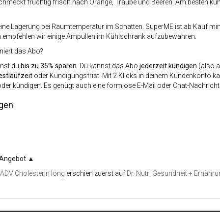
hmeckt fruchtig frisch nach Orange, Traube und Beeren. Am besten küh
ine Lagerung bei Raumtemperatur im Schatten. SuperME ist ab Kauf mind
empfehlen wir einige Ampullen im Kühlschrank aufzubewahren.
niert das Abo?
nst du
bis zu 35% sparen
. Du kannst das Abo
jederzeit kündigen
(also a
estlaufzeit
oder Kündigungsfrist. Mit 2 Klicks in deinem Kundenkonto ka
oder kündigen. Es genügt auch eine formlose E-Mail oder Chat-Nachrich
gen
 Angebot
▲
ADV Cholesterin long
erschien zuerst auf
Dr. Nutri Gesundheit + Ernähr