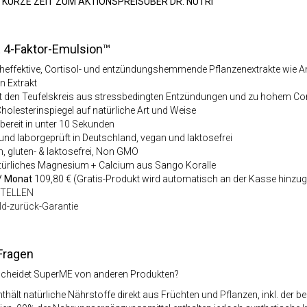
 KURZE ZEIT ZUM AKTIONSPREISÜBER DR. NUTRI
 4-Faktor-Emulsion™
cheffektive, Cortisol- und entzündungshemmende Pflanzenextrakte wie Am
n Extrakt
t den Teufelskreis aus stressbedingten Entzündungen und zu hohem Cor
holesterinspiegel auf natürliche Art und Weise
kbereit in unter 10 Sekunden
 und laborgeprüft in Deutschland, vegan und laktosefrei
, gluten- & laktosefrei, Non GMO
ürliches Magnesium + Calcium aus Sango Koralle
 / Monat
109,80 € (Gratis-Produkt wird automatisch an der Kasse hinzug
STELLEN
ld-zurück-Garantie
Fragen
cheidet SuperME von anderen Produkten?
hält natürliche Nährstoffe direkt aus Früchten und Pflanzen, inkl. der 