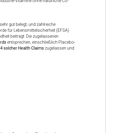
dustrie-Vitamine ohne natürliche Co-
ehr gut belegt, und zahlreiche
de für Lebensmittelsicherheit (EFSA)
dheit beiträgt. Die zugelassenen
ards
entsprechen, einschließlich Placebo-
4 solcher Health Claims
zugelassen und