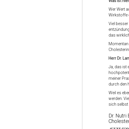
Was ist hie
Wer Wert au
Wirkstoffe 
Viel besser
entzündung
das wirklic
Momentan k
Cholesterin
Herr Dr. L
Ja, das is
hochpotente
meiner Prax
durch den h
Weil es eb
werden. Vie
sich selbs
Dr. Nutr
Cholester