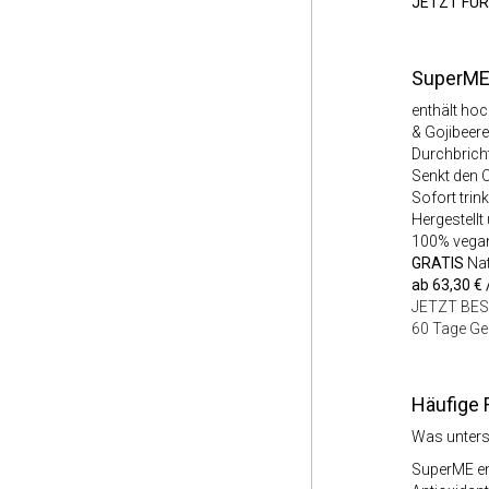
JETZT FÜR
SuperME
enthält ho
& Gojibeere
Durchbrich
Senkt den C
Sofort trin
Hergestellt
100% vegan
GRATIS
Nat
ab 63,30 €
JETZT BE
60 Tage Ge
Häufige 
Was unters
SuperME ent