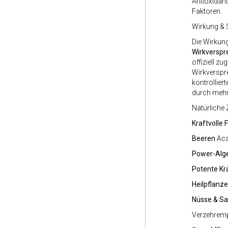
Antioxidant
Faktoren.
Wirkung & 
Die Wirkung
Wirkverspr
offiziell z
Wirkverspr
kontrollier
durch mehr 
Natürliche 
Kraftvolle 
Beeren
Aca
Power-Alg
Potente Kr
Heilpflanz
Nüsse & S
Verzehrem