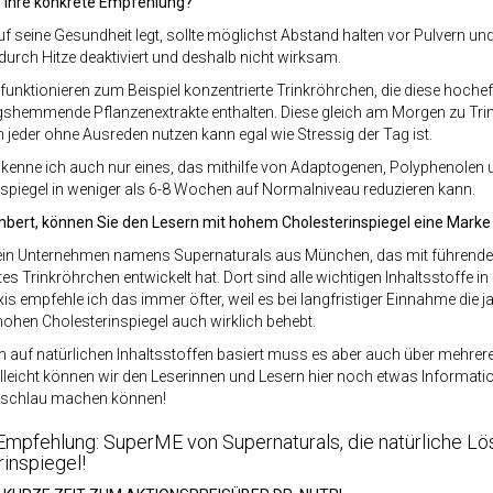
r Ihre konkrete Empfehlung?
f seine Gesundheit legt, sollte möglichst Abstand halten vor Pulvern und
durch Hitze deaktiviert und deshalb nicht wirksam.
 funktionieren zum Beispiel konzentrierte Trinkröhrchen, die diese hocheff
shemmende Pflanzenextrakte enthalten. Diese gleich am Morgen zu Trinke
h jeder ohne Ausreden nutzen kann egal wie Stressig der Tag ist.
enne ich auch nur eines, das mithilfe von Adaptogenen, Polyphenolen 
spiegel in weniger als 6-8 Wochen auf Normalniveau reduzieren kann.
ambert, können Sie den Lesern mit hohem Cholesterinspiegel eine Mark
t ein Unternehmen namens Supernaturals aus München, das mit führende
s Trinkröhrchen entwickelt hat. Dort sind alle wichtigen Inhaltsstoffe i
is empfehle ich das immer öfter, weil es bei langfristiger Einnahme di
ohen Cholesterinspiegel auch wirklich behebt.
en auf natürlichen Inhaltsstoffen basiert muss es aber auch über me
lleicht können wir den Leserinnen und Lesern hier noch etwas Informatio
t schlau machen können!
i Empfehlung: SuperME von Supernaturals, die natürliche 
inspiegel!