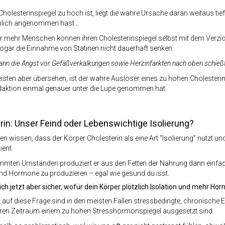
holesterinspiegel zu hoch ist, liegt die wahre Ursache daran weitaus tief
nlich angenommen hast…
mehr Menschen können ihren Cholesterinspiegel selbst mit dem Verzicht
ogar die Einnahme von Statinen nicht dauerhaft senken.
dann die Angst vor Gefäßverkalkungen sowie Herzinfarkten nach oben schieß
sten aber übersehen, ist der wahre Auslöser eines zu hohen Cholesteri
daktion einmal genauer unter die Lupe genommen hat.
rin: Unser Feind oder Lebenswichtige Isolierung?
en wissen, dass der Körper Cholesterin als eine Art “Isolierung” nutzt und
ent.
immten Umständen produziert er aus den Fetten der Nahrung dann einfac
nd Hormone zu produzieren – egal wie gesund du isst.
ich jetzt aber sicher, wofür dein Körper plötzlich Isolation und mehr H
 auf diese Frage sind in den meisten Fällen stressbedingte, chronische 
eren Zeitraum einem zu hohen Stresshormonspiegel ausgesetzt sind.