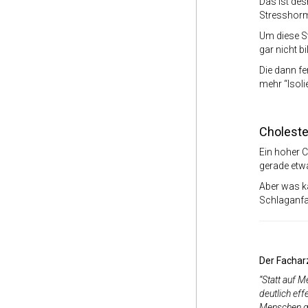
Das ist des
Stresshorm
Um diese St
gar nicht b
Die dann f
mehr “Isoli
Cholester
Ein hoher C
gerade etwa
Aber was ka
Schlaganfa
Der Fachar
“
Statt auf M
deutlich eff
Menschen ge