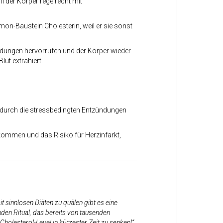
l der Körper regelrecht mit
on-Baustein Cholesterin, weil er sie sonst
ndungen hervorrufen und der Körper wieder
ut extrahiert.
er durch die stressbedingten Entzündungen
ekommen und das Risiko für Herzinfarkt,
 sinnlosen Diäten zu quälen gibt es eine
nden Ritual, das bereits von tausenden
olesterol-Level in kürzester Zeit zu senken!”