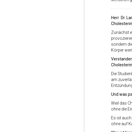
Herr Dr. L
Cholesterin
Zunächst ei
provozieren
sondern di
Körper weni
Verstanden
Cholesterin
Die Studien
am zuverläs
Entzündung
Und was pa
Weil das C
ohne die Ei
Es ist auc
ohne auf K