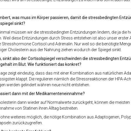
ambert, was muss im Körper passieren, damit die stressbedingten Ent
spiegel sinkt?
nmal müssen wir die stressbedingten Entzündungen lindern, die ja die 
. Weil diese Entzündungen durch Stress entstehen ist also unser erster A
e Stresshormone Cortisol und Adrenalin. Nur weil so die benötigte Men
ger Cholesterin aus der Nahrung ziehen wodurch der Spiegel sinkt.
, sinkt also der Cortisolspiegel verschwinden die stressbedingten Ent
gehalt im Blut. Wie funktioniert das konkret?
lage zeigt eindeutig, dass das mit einer Kombination aus natürlichen A
sigsten klappt. Die regulieren nämlich die Stressreaktionen der HPA-Achs
en werden gelindert währen neue nicht entstehen.
ssiert dann mit der Medikamenteneinnahme?
holesterin dann wieder auf Normalwerte zurückgeht, können die meisten
nnahme von Statinen ihren Alltag bestreiten.
h ohne weiteres möglich, die nötige Kombination aus Adaptogenen, Poly
apseln zurückzugreifen.