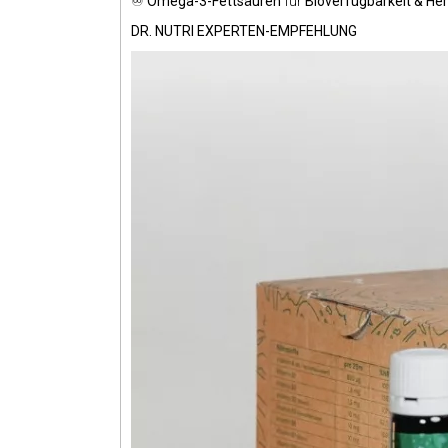
♾️
Omega-3-Fettsäuren
für
Bioverfügbarkeit & He
DR. NUTRI EXPERTEN-EMPFEHLUNG