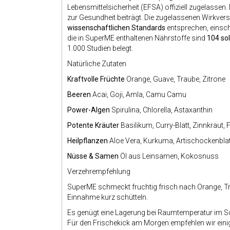
Lebensmittelsicherheit (EFSA) offiziell zugelassen
zur Gesundheit beiträgt. Die zugelassenen Wirkver
wissenschaftlichen Standards
entsprechen, einschl
die in SuperME enthaltenen Nährstoffe sind
104 so
1.000 Studien belegt.
Natürliche Zutaten
Kraftvolle Früchte
Orange, Guave, Traube, Zitrone
Beeren
Acai, Goji, Amla, Camu Camu
Power-Algen
Spirulina, Chlorella, Astaxanthin
Potente Kräuter
Basilikum, Curry-Blatt, Zinnkraut, 
Heilpflanzen
Aloe Vera, Kurkuma, Artischockenbla
Nüsse & Samen
Öl aus Leinsamen, Kokosnuss
Verzehrempfehlung
SuperME schmeckt fruchtig frisch nach Orange, T
Einnahme kurz schütteln.
Es genügt eine Lagerung bei Raumtemperatur im Sc
Für den Frischekick am Morgen empfehlen wir ein