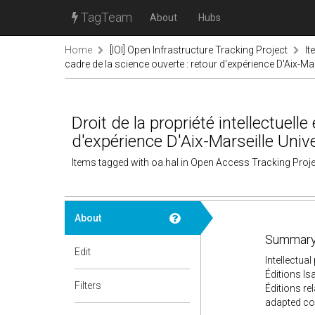
TagTeam
About
Hubs
Home
[IOI] Open Infrastructure Tracking Project
It
cadre de la science ouverte : retour d'expérience D'Aix-Mar
Droit de la propriété intellectuel
d'expérience D'Aix-Marseille Unive
Items tagged with oa.hal in Open Access Tracking Proj
About
Summary
Edit
Intellectua
Éditions Isa
Filters
Éditions re
adapted co