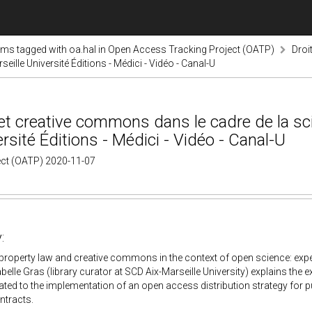
ems tagged with oa.hal in Open Access Tracking Project (OATP)
Droi
seille Université Éditions - Médici - Vidéo - Canal-U
le et creative commons dans le cadre de la sc
rsité Éditions - Médici - Vidéo - Canal-U
ect (OATP) 2020-11-07
:
l property law and creative commons in the context of open science: exper
belle Gras (library curator at SCD Aix-Marseille University) explains the e
lated to the implementation of an open access distribution strategy for p
ntracts.