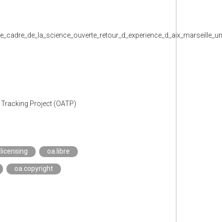
le_cadre_de_la_science_ouverte_retour_d_experience_d_aix_marseille_un
 Tracking Project (OATP)
.licensing
oa.libre
oa.copyright