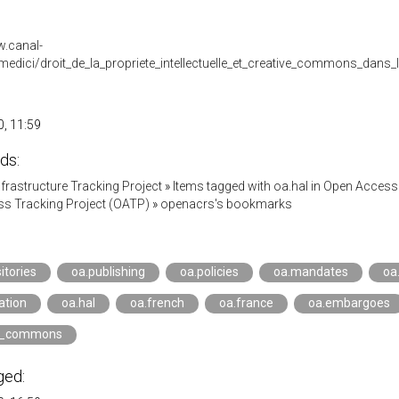
w.canal-
medici/droit_de_la_propriete_intellectuelle_et_creative_commons_dans_
, 11:59
ds:
Infrastructure Tracking Project
»
Items tagged with oa.hal in Open Access
s Tracking Project (OATP)
»
openacrs's bookmarks
itories
oa.publishing
oa.policies
oa.mandates
oa
lation
oa.hal
oa.french
oa.france
oa.embargoes
ve_commons
ged: