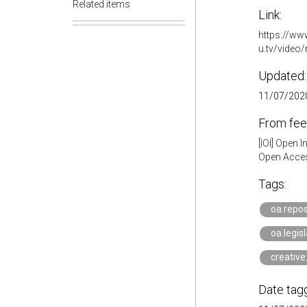
Related items
Link:
https://ww
u.tv/video/
Updated:
11/07/2020
From fee
[IOI] Open 
Open Acces
Tags:
oa.repos
oa.legis
creati
Date tag