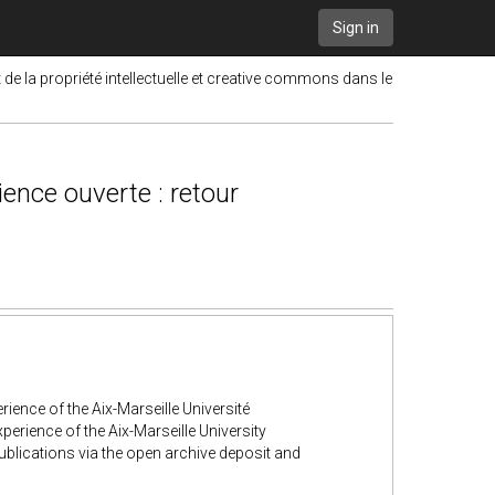
Sign in
t de la propriété intellectuelle et creative commons dans le
ience ouverte : retour
ience of the Aix-Marseille Université
xperience of the Aix-Marseille University
ublications via the open archive deposit and