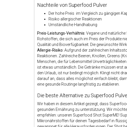
Nachteile von Superfood Pulver
Der hohe Preis im Vergleich zu gängigen Kap
Risiko allergischer Reaktionen
Umständliche Handhabung
Preis-Leistungs-Verhältnis:
Vegane und natürliche
Rohstoffen, die sich auch im Preis der Produkte n
Qualität und Bioverfügbarkeit. Die gewünschte Wir
Allergie-Risiko:
Aufgrund der zahlreichen Inhaltsstof
Reaktionen. Zahlreiche Beeren, Knollen, Greens (Kr
Menschen, die für Lebensmittel Unverträglichkeiten 
ist etwas umständlich. Die Getränke müssen erst 
den Urlaub, ist nur bedingt möglich. Klingt nicht d
darauf an, dass alles möglichst einfach bleibt, dam
eine gesunde Routinge langfristig zu etablieren.
Die beste Alternative zu Superfood Pulv
Wir haben in diesem Artikel gezeigt, dass Superfood
gesunden Ernährung zu unterstützung. Wir möchten d
empfehlen: unseren Superfood Shot SuperME!
Su
Mikronährstoffen für deinen Tagesbedarf in flüssi
gewappnet für alle Herausforderungen. Der Shot be