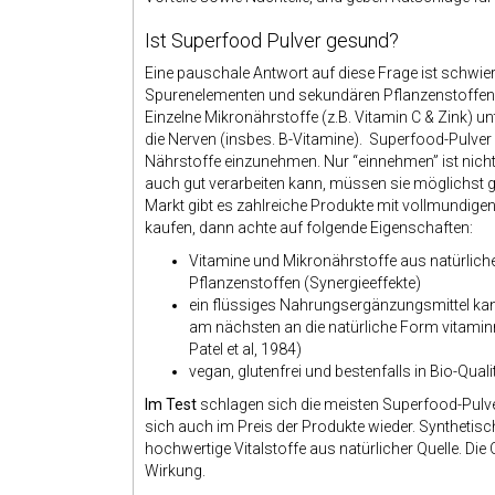
Ist Superfood Pulver gesund?
Eine pauschale Antwort auf diese Frage ist schwier
Spurenelementen und sekundären Pflanzenstoffen auf
Einzelne Mikronährstoffe (z.B. Vitamin C & Zink)
die Nerven (insbes. B-Vitamine). Superfood-Pulver o
Nährstoffe einzunehmen. Nur “einnehmen” ist nicht
auch gut verarbeiten kann, müssen sie möglichst g
Markt gibt es zahlreiche Produkte mit vollmundig
kaufen, dann achte auf folgende Eigenschaften:
Vitamine und Mikronährstoffe aus natürliche
Pflanzenstoffen (Synergieeffekte)
ein flüssiges Nahrungsergänzungsmittel ka
am nächsten an die natürliche Form vitami
Patel et al, 1984)
vegan, glutenfrei und bestenfalls in Bio-Quali
Im Test
schlagen sich die meisten Superfood-Pulver
sich auch im Preis der Produkte wieder. Synthetisch 
hochwertige Vitalstoffe aus natürlicher Quelle. Die
Wirkung.