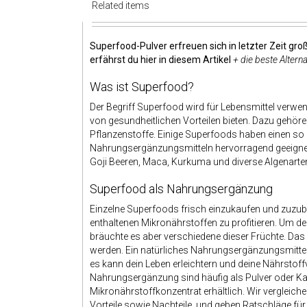
Related items
Superfood-Pulver erfreuen sich in letzter Zeit gro
erfährst du hier in diesem Artikel
+ die beste Alter
Was ist Superfood?
Der Begriff Superfood wird für Lebensmittel verwend
von gesundheitlichen Vorteilen bieten. Dazu gehöre
Pflanzenstoffe. Einige Superfoods haben einen so 
Nahrungsergänzungsmitteln hervorragend geeignet
Goji Beeren, Maca, Kurkuma und diverse Algenarte
Superfood als Nahrungsergänzung
Einzelne Superfoods frisch einzukaufen und zuzuber
enthaltenen Mikronährstoffen zu profitieren. Um d
bräuchte es aber verschiedene dieser Früchte. Das 
werden. Ein natürliches Nahrungsergänzungsmittel 
es kann dein Leben erleichtern und deine Nährsto
Nahrungsergänzung sind häufig als Pulver oder Kap
Mikronährstoffkonzentrat erhältlich. Wir vergleic
Vorteile sowie Nachteile, und geben Ratschläge für