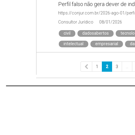
Perfil falso não gera dever de in
Consultor Jurídico
08/01/2026
civil
dadosabertos
tecnolo
intelectual
empresarial
da
1
2
3
…