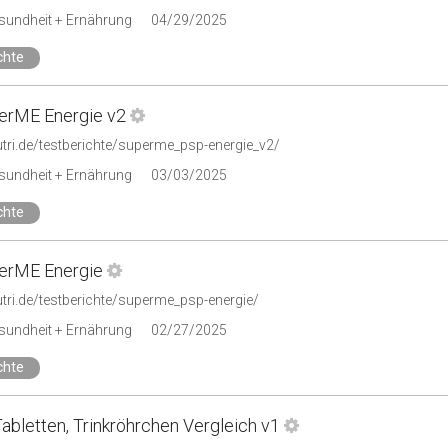
esundheit + Ernährung
04/29/2025
chte
erME Energie v2
utri.de/testberichte/superme_psp-energie_v2/
esundheit + Ernährung
03/03/2025
chte
erME Energie
utri.de/testberichte/superme_psp-energie/
esundheit + Ernährung
02/27/2025
chte
abletten, Trinkröhrchen Vergleich v1