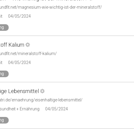
undfit.net/magnesium-wie-wichtig-ist-der-mineralstoff/
it
04/05/2024
ng
toff Kalium
undfit.net/mineralstoff-kalium/
it
04/05/2024
ng
tige Lebensmittel
utri.de/ernaehrung/eisenhaltige-lebensmittel/
esundheit + Ernährung
04/05/2024
ng