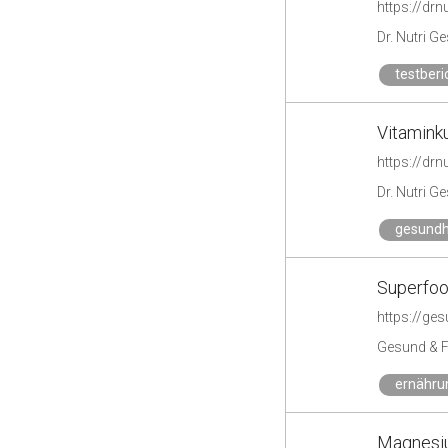
https://drn
Dr. Nutri G
testberi
Vitamink
https://drn
Dr. Nutri G
gesundh
Superfood
https://ges
Gesund & F
ernähru
Magnesiu