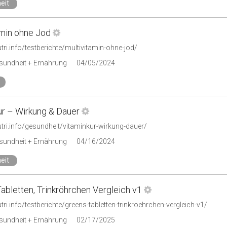
eit
amin ohne Jod
utri.info/testberichte/multivitamin-ohne-jod/
esundheit + Ernährung
04/05/2024
ur – Wirkung & Dauer
utri.info/gesundheit/vitaminkur-wirkung-dauer/
esundheit + Ernährung
04/16/2024
eit
abletten, Trinkröhrchen Vergleich v1
utri.info/testberichte/greens-tabletten-trinkroehrchen-vergleich-v1/
esundheit + Ernährung
02/17/2025