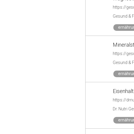
https://ges
Gesund & F
ernähru
Minerals
https://ges
Gesund & F
ernähru
Eisenhal
https://drn
Dr. Nutri G
ernähru