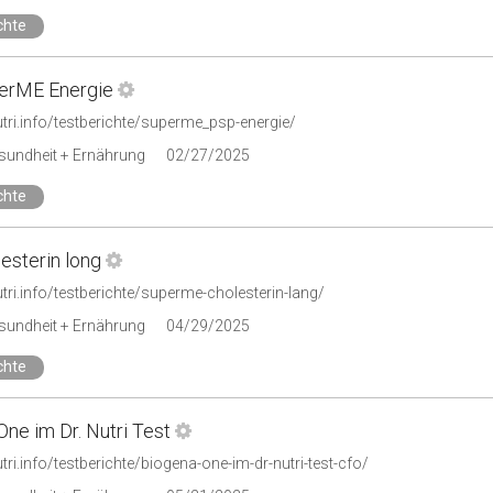
chte
erME Energie
utri.info/testberichte/superme_psp-energie/
esundheit + Ernährung
02/27/2025
chte
esterin long
utri.info/testberichte/superme-cholesterin-lang/
esundheit + Ernährung
04/29/2025
chte
ne im Dr. Nutri Test
utri.info/testberichte/biogena-one-im-dr-nutri-test-cfo/