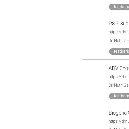
testberi
PSP Sup
https://drn
Dr. Nutri G
testberi
ADV Chol
https://drn
Dr. Nutri G
testberi
Biogena O
https://drn