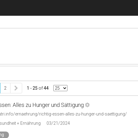
2
1 - 25
of
44
ssen: Alles zu Hunger und Sättigung
utri.info/ernaehrung/richtig-essen-alles-zu-hunger-und-saettigung/
esundheit + Ernährung
03/21/2024
ng