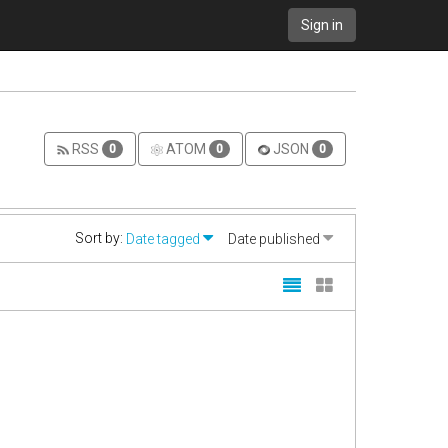
Sign in
RSS
ATOM
JSON
0
0
0
Sort by:
Date tagged
Date published