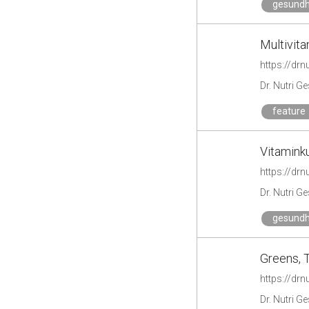
gesundh
Multivit
https://drn
Dr. Nutri G
feature
Vitamink
https://drn
Dr. Nutri G
gesundh
Greens, T
https://drn
Dr. Nutri G