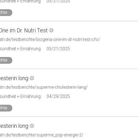
esundheit + Ernährung
05/21/2025
chte
ne im Dr. Nutri Test
utri.de/testberichte/biogena-one-im-dr-nutri-test-cfo/
esundheit + Ernährung
05/21/2025
chte
esterin long
utri.de/testberichte/superme-cholesterin-lang/
esundheit + Ernährung
04/29/2025
chte
esterin long
utri.de/testberichte/superme_psp-energie-2/