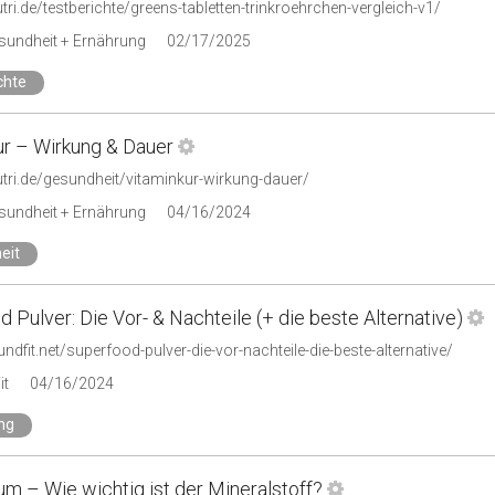
utri.de/testberichte/greens-tabletten-trinkroehrchen-vergleich-v1/
esundheit + Ernährung
02/17/2025
chte
ur – Wirkung & Dauer
utri.de/gesundheit/vitaminkur-wirkung-dauer/
esundheit + Ernährung
04/16/2024
eit
 Pulver: Die Vor- & Nachteile (+ die beste Alternative)
undfit.net/superfood-pulver-die-vor-nachteile-die-beste-alternative/
it
04/16/2024
ng
m – Wie wichtig ist der Mineralstoff?