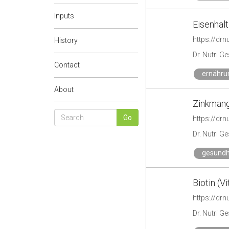
Inputs
Eisenhal
https://drn
History
Dr. Nutri G
Contact
ernähru
About
Zinkmang
https://dr
Dr. Nutri G
gesundh
Biotin (V
https://drn
Dr. Nutri G