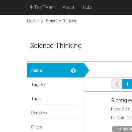
TagTeam
About
Hubs
Home
Science Thinking
Science Thinking
Items
1
Taggers
Tags
Richtig e
https://drn
Remixes
Dr. Nutri G
Filters
ernähru