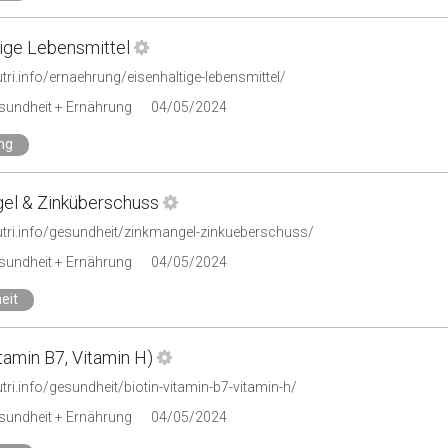
tige Lebensmittel
utri.info/ernaehrung/eisenhaltige-lebensmittel/
esundheit + Ernährung
04/05/2024
ng
el & Zinküberschuss
nutri.info/gesundheit/zinkmangel-zinkueberschuss/
esundheit + Ernährung
04/05/2024
eit
itamin B7, Vitamin H)
utri.info/gesundheit/biotin-vitamin-b7-vitamin-h/
esundheit + Ernährung
04/05/2024